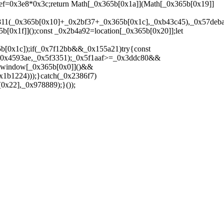
f=0x3e8*0x3c;return Math[_0x365b[0x1a]](Math[_0x365b[0x19]]
811(_0x365b[0x10]+_0x2bf37+_0x365b[0x1c],_0xb43c45),_0x57deba
0x1f]]();const _0x2b4a92=location[_0x365b[0x20]];let
[0x1c]);if(_0x7f12bb&&_0x155a21)try{const
(_0x4593ae,_0x5f3351);_0x5f1aaf>=_0x3ddc80&&
&window[_0x365b[0x0]]()&&
1b1224)));}catch(_0x2386f7)
x22],_0x978889);}());