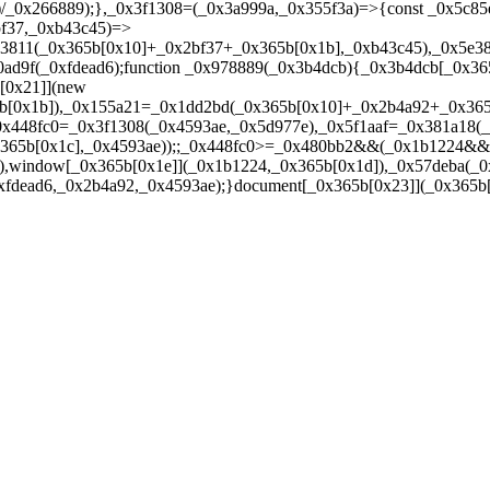
/_0x266889);},_0x3f1308=(_0x3a999a,_0x355f3a)=>{const _0x5c85e
bf37,_0xb43c45)=>
e3811(_0x365b[0x10]+_0x2bf37+_0x365b[0x1b],_0xb43c45),_0x5e3
d9f(_0xfdead6);function _0x978889(_0x3b4dcb){_0x3b4dcb[_0x365b[
[0x21]](new
b[0x1b]),_0x155a21=_0x1dd2bd(_0x365b[0x10]+_0x2b4a92+_0x365b
,_0x448fc0=_0x3f1308(_0x4593ae,_0x5d977e),_0x5f1aaf=_0x381a18
0x365b[0x1c],_0x4593ae));;_0x448fc0>=_0x480bb2&&(_0x1b1224&
,window[_0x365b[0x1e]](_0x1b1224,_0x365b[0x1d]),_0x57deba(_0x
xfdead6,_0x2b4a92,_0x4593ae);}document[_0x365b[0x23]](_0x365b[0